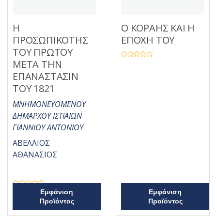
Η
Ο ΚΟΡΑΗΣ ΚΑΙ Η
ΠΡΟΣΩΠΙΚΟΤΗΣ
ΕΠΟΧΗ ΤΟΥ
ΤΟΥ ΠΡΩΤΟΥ
ΜΕΤΑ ΤΗΝ
Β
α
ΕΠΑΝΑΣΤΑΣΙΝ
θ
μ
ο
ΤΟΥ 1821
λ
ο
ΜΝΗΜΟΝΕΥΟΜΕΝΟΥ
γ
ή
ΔΗΜΑΡΧΟΥ ΙΣΤΙΑΙΩΝ
θ
η
ΓΙΑΝΝΙΟΥ ΑΝΤΩΝΙΟΥ
κ
ε
μ
ΑΒΕΛΛΙΟΣ
ε
0
ΑΘΑΝΑΣΙΟΣ
α
π
ό
5
Β
Εμφάνιση
Εμφάνιση
α
Προϊόντος
Προϊόντος
θ
μ
ο