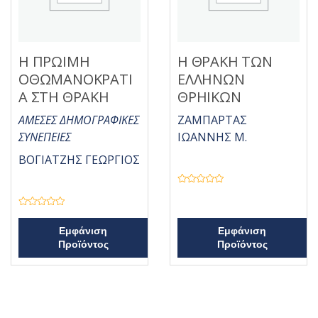
ό
5
Η ΠΡΩΙΜΗ
Η ΘΡΑΚΗ ΤΩΝ
ΟΘΩΜΑΝΟΚΡΑΤΙ
ΕΛΛΗΝΩΝ
Α ΣΤΗ ΘΡΑΚΗ
ΘΡΗΙΚΩΝ
ΑΜΕΣΕΣ ΔΗΜΟΓΡΑΦΙΚΕΣ
ΖΑΜΠΑΡΤΑΣ
ΣΥΝΕΠΕΙΕΣ
ΙΩΑΝΝΗΣ Μ.
ΒΟΓΙΑΤΖΗΣ ΓΕΩΡΓΙΟΣ
Β
α
θ
Β
μ
α
ο
θ
Εμφάνιση
Εμφάνιση
λ
μ
ο
Προϊόντος
Προϊόντος
ο
γ
λ
ή
ο
θ
γ
η
ή
κ
θ
ε
η
μ
κ
ε
ε