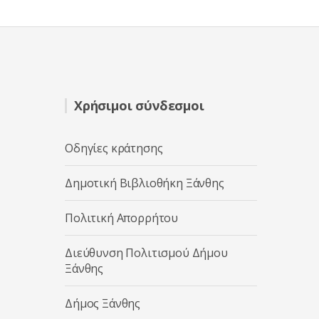
θ
η
κ
ε
μ
ε
0
α
π
ό
5
Χρήσιμοι σύνδεσμοι
Οδηγίες κράτησης
Δημοτική Βιβλιοθήκη Ξάνθης
Πολιτική Απορρήτου
Διεύθυνση Πολιτισμού Δήμου
Ξάνθης
Δήμος Ξάνθης