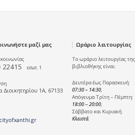
θ
η
κ
ε
μ
ε
0
α
π
ό
5
οινωνήστε μαζί μας
Ωράριο λειτουργίας
ικοινωνίας
Το ωράριο λειτουργίας της
0 22415
βιβλιοθήκης είναι:
εσωτ. 1
Δευτέρα έως Παρασκευή:
νση
07:30 – 14:30
,
α Διοικητηρίου 1A, 67133
Απόγευμα Τρίτη – Πέμπτη:
18:00 – 20:00
,
Σάββατο και Κυριακή:
Κλειστά
.
cityofxanthi.gr