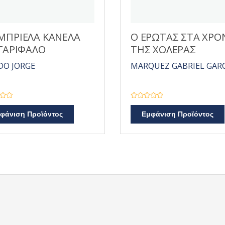
ΜΠΡΙΕΛΑ ΚΑΝΕΛΑ
Ο ΕΡΩΤΑΣ ΣΤΑ ΧΡΟ
 ΓΑΡΙΦΑΛΟ
ΤΗΣ ΧΟΛΕΡΑΣ
O JORGE
MARQUEZ GABRIEL GAR
Β
α
φάνιση Προϊόντος
Εμφάνιση Προϊόντος
θ
μ
ο
λ
ο
γ
ή
θ
η
κ
ε
μ
ε
0
α
π
ό
5