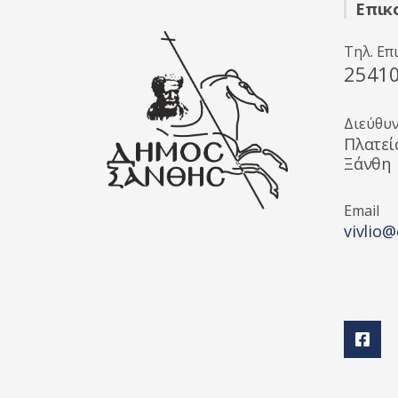
Επικ
Τηλ. Επ
2541
Διεύθυ
Πλατεί
Ξάνθη
Email
vivlio@