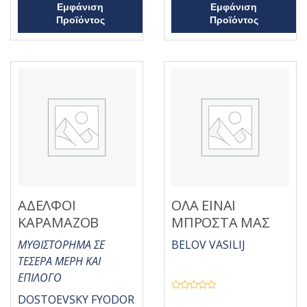
Εμφάνιση
Εμφάνιση
γ
θ
ή
η
Προϊόντος
Προϊόντος
θ
κ
η
ε
κ
μ
ε
ε
μ
0
ε
α
0
π
α
ό
π
5
ό
5
ΑΔΕΛΦΟΙ
ΟΛΑ ΕΙΝΑΙ
ΚΑΡΑΜΑΖΟΒ
ΜΠΡΟΣΤΑ ΜΑΣ
ΜΥΘΙΣΤΟΡΗΜΑ ΣΕ
BELOV VASILIJ
ΤΕΣΕΡΑ ΜΕΡΗ ΚΑΙ
ΕΠΙΛΟΓΟ
Β
DOSTOEVSKY FYODOR
α