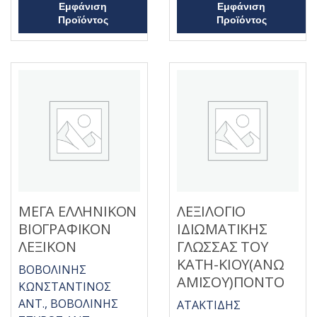
Β
Εμφάνιση
Εμφάνιση
θ
α
η
Προϊόντος
Προϊόντος
θ
κ
μ
ε
ο
μ
λ
ε
ο
0
γ
α
ή
π
θ
ό
η
5
κ
ε
μ
ε
0
α
π
ό
5
ΜΕΓΑ ΕΛΛΗΝΙΚΟΝ
ΛΕΞΙΛΟΓΙΟ
ΒΙΟΓΡΑΦΙΚΟΝ
ΙΔΙΩΜΑΤΙΚΗΣ
ΛΕΞΙΚΟΝ
ΓΛΩΣΣΑΣ ΤΟΥ
ΚΑΤΗ-ΚΙΟΥ(ΑΝΩ
ΒΟΒΟΛΙΝΗΣ
ΑΜΙΣΟΥ)ΠΟΝΤΟ
ΚΩΝΣΤΑΝΤΙΝΟΣ
ΑΝΤ., ΒΟΒΟΛΙΝΗΣ
ΑΤΑΚΤΙΔΗΣ