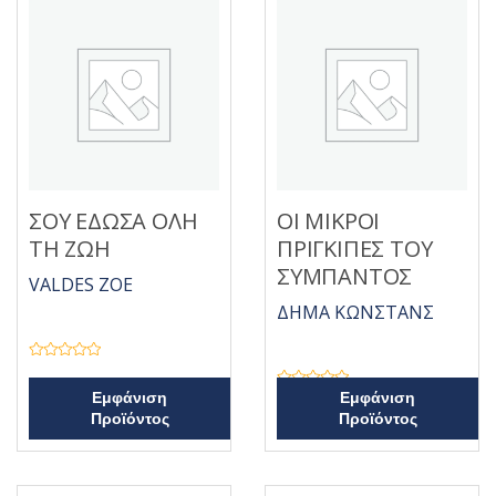
ΣΟΥ ΕΔΩΣΑ ΟΛΗ
ΟΙ ΜΙΚΡΟΙ
ΤΗ ΖΩΗ
ΠΡΙΓΚΙΠΕΣ ΤΟΥ
ΣΥΜΠΑΝΤΟΣ
VALDES ZOE
ΔΗΜΑ ΚΩΝΣΤΑΝΣ
Β
α
θ
Β
Εμφάνιση
Εμφάνιση
μ
α
Προϊόντος
Προϊόντος
ο
θ
λ
μ
ο
ο
γ
λ
ή
ο
θ
γ