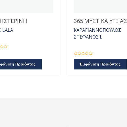
ΗΣΤΕΡΙΝΗ
365 ΜΥΣΤΙΚΑ ΥΓΕΙΑΣ
 LALA
ΚΑΡΑΓΙΑΝΝΟΠΟΥΛΟΣ
ΣΤΕΦΑΝΟΣ Ι.
Β
α
φάνιση Προϊόντος
Εμφάνιση Προϊόντος
θ
μ
ο
λ
ο
γ
ή
θ
η
κ
ε
μ
ε
0
α
π
ό
5