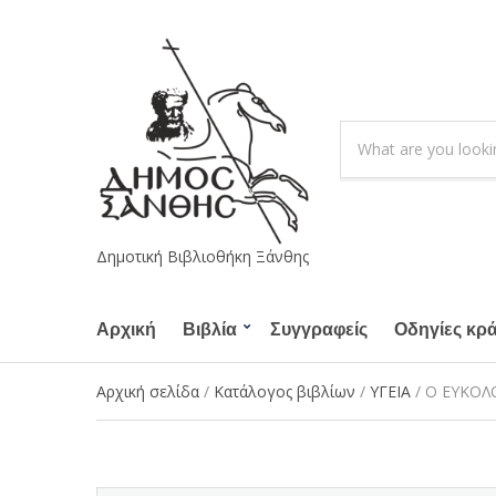
S
e
C
a
a
r
t
c
e
h
g
Δημοτική Βιβλιοθήκη Ξάνθης
p
o
r
r
o
Αρχική
Βιβλία
Συγγραφείς
y
Οδηγίες κρ
d
n
u
a
Αρχική σελίδα
/
Κατάλογος βιβλίων
/
ΥΓΕΙΑ
/ Ο ΕΥΚΟΛ
c
m
t
e
s
: