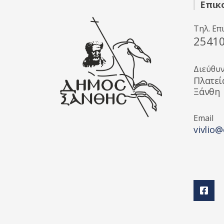
Επικ
Τηλ. Επ
2541
Διεύθυ
Πλατεί
Ξάνθη
Email
vivlio@