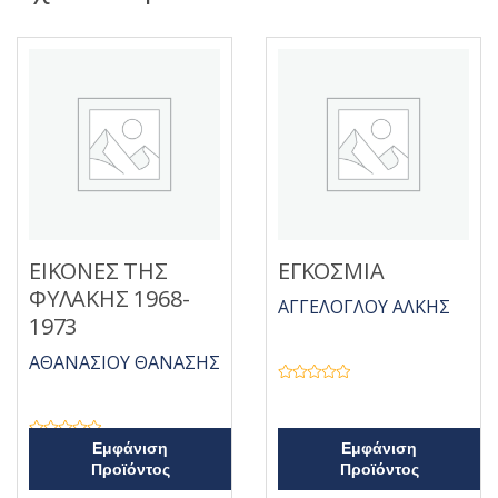
ΕΙΚΟΝΕΣ ΤΗΣ
ΕΓΚΟΣΜΙΑ
ΦΥΛΑΚΗΣ 1968-
ΑΓΓΕΛΟΓΛΟΥ ΑΛΚΗΣ
1973
ΑΘΑΝΑΣΙΟΥ ΘΑΝΑΣΗΣ
Β
α
θ
μ
ο
Β
Εμφάνιση
Εμφάνιση
λ
α
Προϊόντος
Προϊόντος
ο
θ
γ
μ
ή