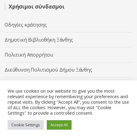
Χρήσιμοι σύνδεσμοι
Οδηγίες κράτησης
Δημοτική Βιβλιοθήκη Ξάνθης
Πολιτική Απορρήτου
Διεύθυνση Πολιτισμού Δήμου Ξάνθης
Δήμος Ξάνθης
We use cookies on our website to give you the most
relevant experience by remembering your preferences and
repeat visits. By clicking “Accept All”, you consent to the use
of ALL the cookies. However, you may visit "Cookie
Settings" to provide a controlled consent.
Διεύθυνση Πολιτισμού Δήμου Ξάνθης © 2025 All rights
Reserved.
Cookie Settings
Accept All
Κατασκευή ιστοσελίδας από την
Codebase
.