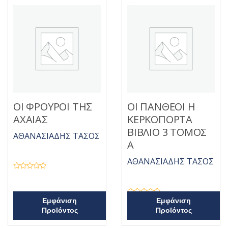
ΟΙ ΦΡΟΥΡΟΙ ΤΗΣ
ΟΙ ΠΑΝΘΕΟΙ Η
ΑΧΑΙΑΣ
ΚΕΡΚΟΠΟΡΤΑ
ΒΙΒΛΙΟ 3 ΤΟΜΟΣ
ΑΘΑΝΑΣΙΑΔΗΣ ΤΑΣΟΣ
Α
ΑΘΑΝΑΣΙΑΔΗΣ ΤΑΣΟΣ
Β
α
θ
μ
ο
Β
Εμφάνιση
Εμφάνιση
λ
α
Προϊόντος
Προϊόντος
ο
θ
γ
μ
ή
ο