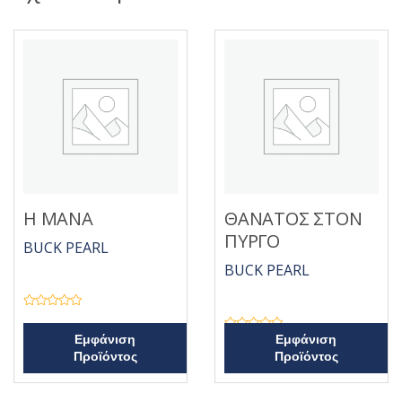
Η ΜΑΝΑ
ΘΑΝΑΤΟΣ ΣΤΟΝ
ΠΥΡΓΟ
BUCK PEARL
BUCK PEARL
Β
α
θ
Β
Εμφάνιση
Εμφάνιση
μ
α
Προϊόντος
Προϊόντος
ο
θ
λ
μ
ο
ο
γ
λ
ή