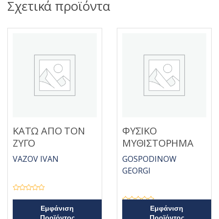
Σχετικά προϊόντα
ΚΑΤΩ ΑΠΟ ΤΟΝ
ΦΥΣΙΚΟ
ΖΥΓΟ
ΜΥΘΙΣΤΟΡΗΜΑ
VAZOV IVAN
GOSPODINOW
GEORGI
Β
α
θ
Β
Εμφάνιση
Εμφάνιση
μ
α
Προϊόντος
Προϊόντος