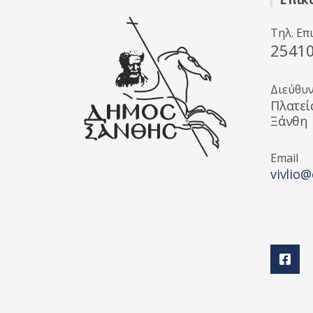
Τηλ. Επ
2541
Διεύθυ
Πλατεί
Ξάνθη
Email
vivlio@