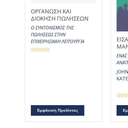
ΟΡΓΑΝΩΣΗ ΚΑΙ
ΔΙΟΚΗΣΗ ΠΩΛΗΣΕΩΝ
Ο ΣΥΝΤΟΝΙΣΜΟΣ ΤΗΣ
ΠΩΛΗΣΕΩΣ ΣΤΗΝ
ΕΙΣ
ΕΠΙΧΕΙΡΗΣΙΑΚΗ ΛΕΙΤΟΥΡΓΙΑ
ΜΑ
Β
ΕΝΑΣ
α
θ
ΑΝΑΠ
μ
ο
JOHN
λ
ο
KATE
γ
ή
θ
η
κ
ε
μ
Β
ε
α
0
θ
α
Εμφάνιση Προϊόντος
Εμ
μ
π
ο
ό
λ
5
ο
γ
ή