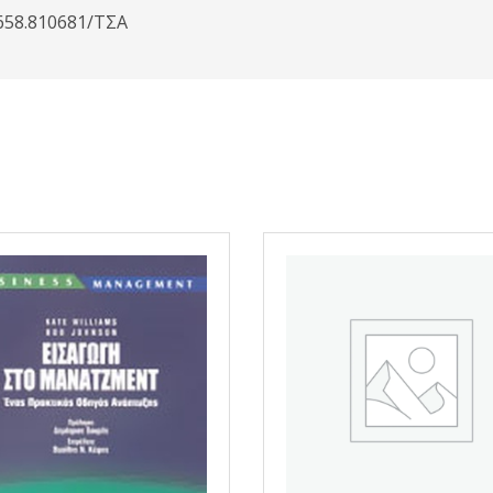
658.810681/ΤΣΑ