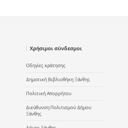
γ
ή
θ
η
κ
ε
μ
ε
0
α
π
ό
5
Χρήσιμοι σύνδεσμοι
Οδηγίες κράτησης
Δημοτική Βιβλιοθήκη Ξάνθης
Πολιτική Απορρήτου
Διεύθυνση Πολιτισμού Δήμου
Ξάνθης
Δήμος Ξάνθης