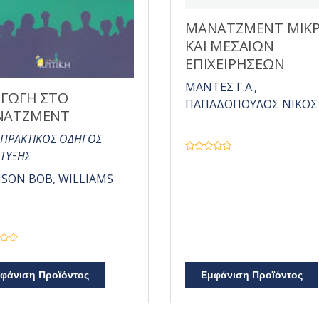
ΜΑΝΑΤΖΜΕΝΤ ΜΙΚ
ΚΑΙ ΜΕΣΑΙΩΝ
ΕΠΙΧΕΙΡΗΣΕΩΝ
ΜΑΝΤΕΣ Γ.Α.,
ΑΓΩΓΗ ΣΤΟ
ΠΑΠΑΔΟΠΟΥΛΟΣ ΝΙΚΟΣ 
ΝΑΤΖΜΕΝΤ
 ΠΡΑΚΤΙΚΟΣ ΟΔΗΓΟΣ
ΤΥΞΗΣ
Β
α
θ
SON BOB, WILLIAMS
μ
ο
λ
ο
γ
ή
θ
η
κ
ε
μ
φάνιση Προϊόντος
Εμφάνιση Προϊόντος
ε
0
α
π
ό