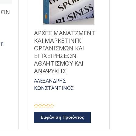
ΡΩΝ
ΑΡΧΕΣ ΜΑΝΑΤΖΜΕΝΤ
ΚΑΙ ΜΑΡΚΕΤΙΝΓΚ
Γ.
ΟΡΓΑΝΙΣΜΩΝ ΚΑΙ
ΕΠΙΧΕΙΡΗΣΕΩΝ
ΑΘΛΗΤΙΣΜΟΥ ΚΑΙ
ΑΝΑΨΥΧΗΣ
ΑΛΕΞΑΝΔΡΗΣ
ΚΩΝΣΤΑΝΤΙΝΟΣ
Β
α
Εμφάνιση Προϊόντος
θ
μ
ο
λ
ο