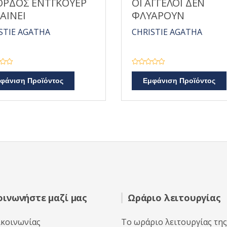
ΟΡΔΟΣ ΕΝΤΓΚΟΥΕΡ
ΟΙ ΑΓΓΕΛΟΙ ΔΕΝ
ΑΙΝΕΙ
ΦΛΥΑΡΟΥΝ
STIE AGATHA
CHRISTIE AGATHA
Β
α
φάνιση Προϊόντος
Εμφάνιση Προϊόντος
θ
μ
ο
λ
ο
γ
ή
θ
η
κ
ε
μ
ε
0
α
π
ό
5
οινωνήστε μαζί μας
Ωράριο λειτουργίας
ικοινωνίας
Το ωράριο λειτουργίας της