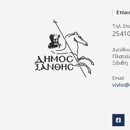
Επικ
Τηλ. Επ
2541
Διεύθυ
Πλατεί
Ξάνθη
Email
vivlio@