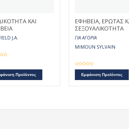
ΔΙΚΟΤΗΤΑ ΚΑΙ
ΕΦΗΒΕΙΑ, ΕΡΩΤΑΣ Κ
ΒΕΙΑ
ΣΕΞΟΥΑΛΙΚΟΤΗΤΑ
ELD J.A.
ΓΙΑ ΑΓΟΡΙΑ
MIMOUN SYLVAIN
Β
α
φάνιση Προϊόντος
Εμφάνιση Προϊόντος
θ
μ
ο
λ
ο
γ
ή
θ
η
κ
ε
μ
ε
0
α
π