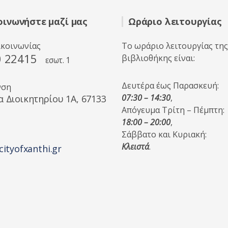
ό
5
οινωνήστε μαζί μας
Ωράριο λειτουργίας
ικοινωνίας
Το ωράριο λειτουργίας της
0 22415
βιβλιοθήκης είναι:
εσωτ. 1
Δευτέρα έως Παρασκευή:
νση
07:30 – 14:30
,
α Διοικητηρίου 1A, 67133
Απόγευμα Τρίτη – Πέμπτη:
18:00 – 20:00
,
Σάββατο και Κυριακή:
Κλειστά
.
cityofxanthi.gr