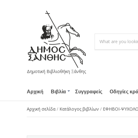
S
e
C
a
a
r
t
c
e
h
g
Δημοτική Βιβλιοθήκη Ξάνθης
p
o
r
r
o
Αρχική
Βιβλία
Συγγραφείς
y
Οδηγίες κρ
d
n
u
a
Αρχική σελίδα
/
Κατάλογος βιβλίων
/
ΕΦΗΒΟΙ-ΨΥΧΟΛΟ
c
m
t
e
s
: