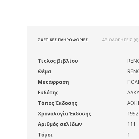
ΣΧΕΤΙΚΈΣ ΠΛΗΡΟΦΟΡΊΕΣ
ΑΞΙΟΛΟΓΉΣΕΙΣ (0)
Τίτλος βιβλίου
REN
Θέμα
RENO
Μετάφραση
ΠΟΛ
Εκδότης
ΑΛΚ
Τόπος Έκδοσης
ΑΘΗ
Χρονολογία Έκδοσης
1992
Αριθμός σελίδων
111
Τόμοι
1