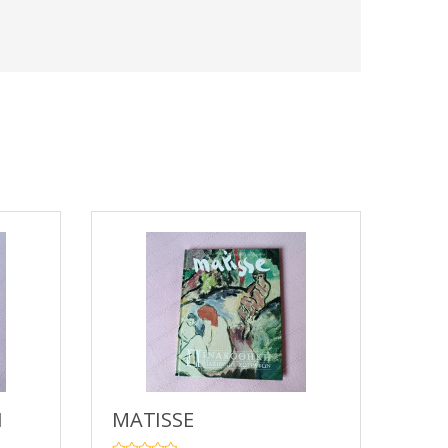
H
MATISSE