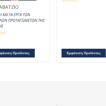
Β
ΑΒΑΤΖΙΟ
α
θ
μ
 ΚΑΙ ΤΑ ΕΡΓΑ ΤΩΝ
ο
λ
ΛΩΝ ΠΡΩΤΑΓΩΝΙΣΤΩΝ ΤΗΣ
ο
γ
ΗΣ
ή
θ
η
κ
ε
μ
ε
0
α
π
φάνιση Προϊόντος
Εμφάνιση Προϊόντος
ό
5