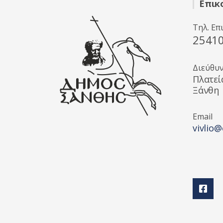
Επικ
Τηλ. Επ
2541
Διεύθυ
Πλατεί
Ξάνθη
Email
vivlio@