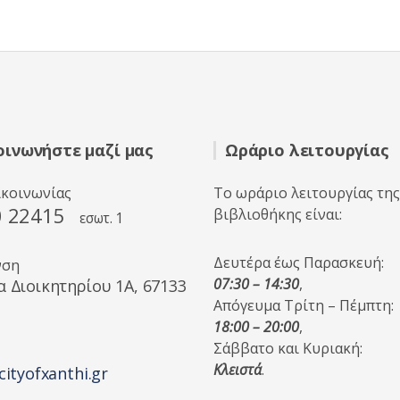
γ
ή
θ
η
κ
ε
μ
ε
0
α
π
ό
5
οινωνήστε μαζί μας
Ωράριο λειτουργίας
ικοινωνίας
Το ωράριο λειτουργίας της
0 22415
βιβλιοθήκης είναι:
εσωτ. 1
Δευτέρα έως Παρασκευή:
νση
07:30 – 14:30
,
α Διοικητηρίου 1A, 67133
Απόγευμα Τρίτη – Πέμπτη:
18:00 – 20:00
,
Σάββατο και Κυριακή:
Κλειστά
.
cityofxanthi.gr