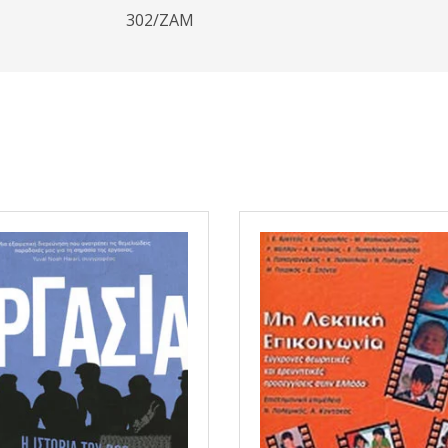
302/ΖΑΜ