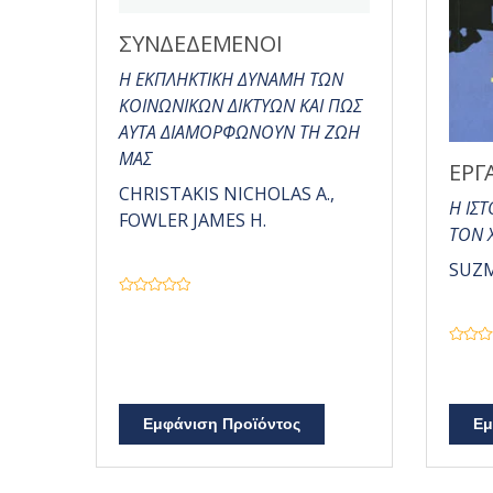
ΣΥΝΔΕΔΕΜΕΝΟΙ
Η ΕΚΠΛΗΚΤΙΚΗ ΔΥΝΑΜΗ ΤΩΝ
ΚΟΙΝΩΝΙΚΩΝ ΔΙΚΤΥΩΝ ΚΑΙ ΠΩΣ
ΑΥΤΑ ΔΙΑΜΟΡΦΩΝΟΥΝ ΤΗ ΖΩΗ
ΜΑΣ
ΕΡΓ
CHRISTAKIS NICHOLAS A.,
Η ΙΣ
FOWLER JAMES H.
ΤΟΝ 
SUZ
Β
α
θ
μ
Β
ο
α
λ
θ
ο
μ
γ
ο
ή
λ
θ
Εμφάνιση Προϊόντος
Εμ
ο
η
γ
κ
ή
ε
θ
μ
η
ε