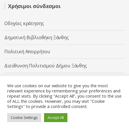
Χρήσιμοι σύνδεσμοι
Οδηγίες κράτησης
Δημοτική Βιβλιοθήκη Ξάνθης
Πολιτική Απορρήτου
Διεύθυνση Πολιτισμού Δήμου Ξάνθης
Δήμος Ξάνθης
We use cookies on our website to give you the most
relevant experience by remembering your preferences and
repeat visits. By clicking “Accept All”, you consent to the use
of ALL the cookies. However, you may visit "Cookie
Settings" to provide a controlled consent.
Διεύθυνση Πολιτισμού Δήμου Ξάνθης © 2025 All rights
Reserved.
Cookie Settings
Accept All
Κατασκευή ιστοσελίδας από την
Codebase
.