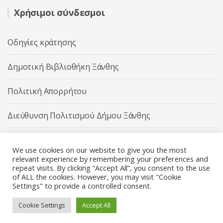
Χρήσιμοι σύνδεσμοι
Οδηγίες κράτησης
Δημοτική Βιβλιοθήκη Ξάνθης
Πολιτική Απορρήτου
Διεύθυνση Πολιτισμού Δήμου Ξάνθης
Δήμος Ξάνθης
We use cookies on our website to give you the most
relevant experience by remembering your preferences and
repeat visits. By clicking “Accept All”, you consent to the use
of ALL the cookies. However, you may visit "Cookie
Settings" to provide a controlled consent.
Διεύθυνση Πολιτισμού Δήμου Ξάνθης © 2025 All rights
Reserved.
Cookie Settings
Accept All
Κατασκευή ιστοσελίδας από την
Codebase
.