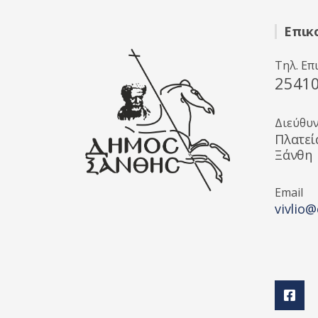
ό
5
Επικ
Τηλ. Επ
2541
Διεύθυ
Πλατεί
Ξάνθη
Email
vivlio@