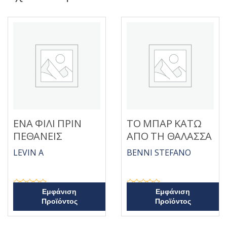
ΕΝΑ ΦΙΛΙ ΠΡΙΝ
ΤΟ ΜΠΑΡ ΚΑΤΩ
ΠΕΘΑΝΕΙΣ
ΑΠΟ ΤΗ ΘΑΛΑΣΣΑ
LEVIN A
BENNI STEFANO
Β
Β
Εμφάνιση
Εμφάνιση
α
α
Προϊόντος
Προϊόντος
θ
θ
μ
μ
ο
ο
λ
λ