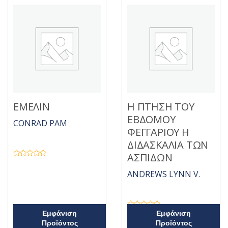
ΕΜΕΛΙΝ
Η ΠΤΗΣΗ ΤΟΥ
ΕΒΔΟΜΟΥ
CONRAD PAM
ΦΕΓΓΑΡΙΟΥ Η
ΔΙΔΑΣΚΑΛΙΑ ΤΩΝ
ΑΣΠΙΔΩΝ
Β
α
ANDREWS LYNN V.
θ
μ
ο
λ
ο
γ
ή
Β
Εμφάνιση
Εμφάνιση
θ
α
η
Προϊόντος
Προϊόντος
θ