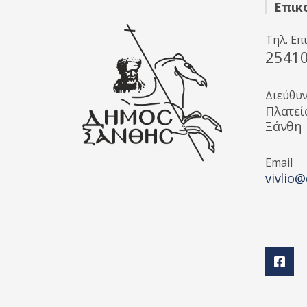
Επικ
Τηλ. Επ
2541
Διεύθυ
Πλατεί
Ξάνθη
Email
vivlio@