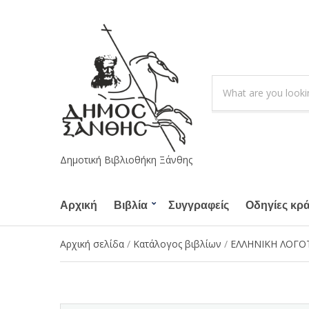
S
e
C
a
a
r
t
c
e
h
g
Δημοτική Βιβλιοθήκη Ξάνθης
p
o
r
r
o
Αρχική
Βιβλία
Συγγραφείς
y
Οδηγίες κρ
d
n
u
a
Αρχική σελίδα
/
Κατάλογος βιβλίων
/
ΕΛΛΗΝΙΚΗ ΛΟΓΟ
c
m
t
e
s
: