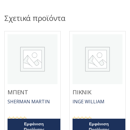
Σχετικά προϊόντα
ΜΠΕΝΤ
ΠΙΚΝΙΚ
SHERMAN MARTIN
INGE WILLIAM
Β
Β
Εμφάνιση
Εμφάνιση
α
α
Προϊόντος
Προϊόντος