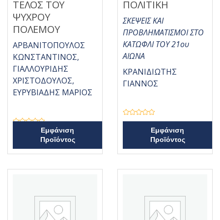
ΤΕΛΟΣ ΤΟΥ
ΠΟΛΙΤΙΚΗ
ΨΥΧΡΟΥ
ΣΚΕΨΕΙΣ ΚΑΙ
ΠΟΛΕΜΟΥ
ΠΡΟΒΛΗΜΑΤΙΣΜΟΙ ΣΤΟ
ΚΑΤΩΦΛΙ ΤΟΥ 21ου
ΑΡΒΑΝΙΤΟΠΟΥΛΟΣ
ΑΙΩΝΑ
ΚΩΝΣΤΑΝΤΙΝΟΣ,
ΓΙΑΛΛΟΥΡΙΔΗΣ
ΚΡΑΝΙΔΙΩΤΗΣ
ΧΡΙΣΤΟΔΟΥΛΟΣ,
ΓΙΑΝΝΟΣ
ΕΥΡΥΒΙΑΔΗΣ ΜΑΡΙΟΣ
Β
α
Β
Εμφάνιση
Εμφάνιση
θ
α
μ
Προϊόντος
Προϊόντος
θ
ο
μ
λ
ο
ο
λ
γ
ο
ή
γ
θ
ή
η
θ
κ
η
ε
κ
μ
ε
ε
μ
0
ε
α
0