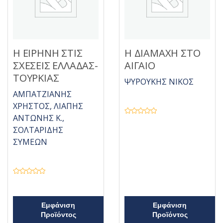
π
α
ό
π
5
ό
5
Η ΕΙΡΗΝΗ ΣΤΙΣ
Η ΔΙΑΜΑΧΗ ΣΤΟ
ΣΧΕΣΕΙΣ ΕΛΛΑΔΑΣ-
ΑΙΓΑΙΟ
ΤΟΥΡΚΙΑΣ
ΨΥΡΟΥΚΗΣ ΝΙΚΟΣ
ΑΜΠΑΤΖΙΑΝΗΣ
ΧΡΗΣΤΟΣ, ΛΙΑΠΗΣ
ΑΝΤΩΝΗΣ Κ.,
Β
α
ΣΟΛΤΑΡΙΔΗΣ
θ
μ
ΣΥΜΕΩΝ
ο
λ
ο
γ
ή
θ
η
Β
κ
α
ε
θ
μ
μ
ε
ο
Εμφάνιση
Εμφάνιση
0
λ
Προϊόντος
Προϊόντος
α
ο
π
γ