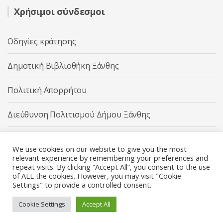
Χρήσιμοι σύνδεσμοι
Οδηγίες κράτησης
Δημοτική Βιβλιοθήκη Ξάνθης
Πολιτική Απορρήτου
Διεύθυνση Πολιτισμού Δήμου Ξάνθης
Δήμος Ξάνθης
We use cookies on our website to give you the most
relevant experience by remembering your preferences and
repeat visits. By clicking “Accept All”, you consent to the use
of ALL the cookies. However, you may visit "Cookie
Settings" to provide a controlled consent.
Διεύθυνση Πολιτισμού Δήμου Ξάνθης © 2025 All rights
Reserved.
Cookie Settings
Accept All
Κατασκευή ιστοσελίδας από την
Codebase
.