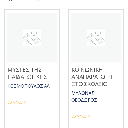
ΜΥΣΤΕΣ ΤΗΣ
ΚΟΙΝΩΝΙΚΗ
ΠΑΙΔΑΓΩΓΙΚΗΣ
ΑΝΑΠΑΡΑΓΩΓΗ
ΣΤΟ ΣΧΟΛΕΙΟ
ΚΟΣΜΟΠΟΥΛΟΣ ΑΛ
ΜΥΛΩΝΑΣ
ΘΕΟΔΩΡΟΣ
Β
α
θ
μ
ο
Β
λ
α