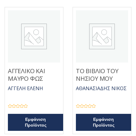
ΑΓΓΕΛΙΚΟ ΚΑΙ
ΤΟ ΒΙΒΛΙΟ ΤΟΥ
ΜΑΥΡΟ ΦΩΣ
ΝΗΣΙΟΥ ΜΟΥ
ΑΓΓΕΛΗ ΕΛΕΝΗ
ΑΘΑΝΑΣΙΑΔΗΣ ΝΙΚΟΣ
Β
Β
α
α
θ
θ
Εμφάνιση
Εμφάνιση
μ
μ
Προϊόντος
Προϊόντος
ο
ο
λ
λ
ο
ο