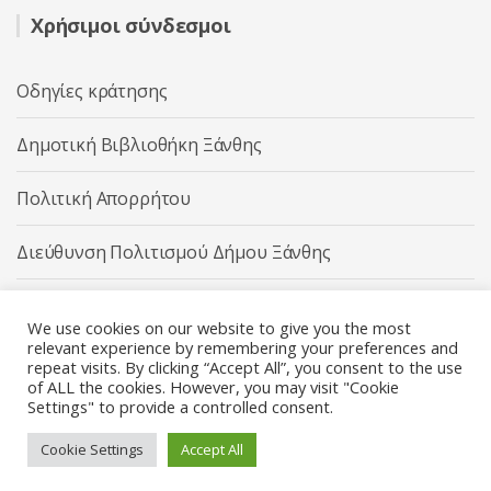
Χρήσιμοι σύνδεσμοι
Οδηγίες κράτησης
Δημοτική Βιβλιοθήκη Ξάνθης
Πολιτική Απορρήτου
Διεύθυνση Πολιτισμού Δήμου Ξάνθης
Δήμος Ξάνθης
We use cookies on our website to give you the most
relevant experience by remembering your preferences and
repeat visits. By clicking “Accept All”, you consent to the use
of ALL the cookies. However, you may visit "Cookie
Settings" to provide a controlled consent.
Διεύθυνση Πολιτισμού Δήμου Ξάνθης © 2025 All rights
Reserved.
Cookie Settings
Accept All
Κατασκευή ιστοσελίδας από την
Codebase
.