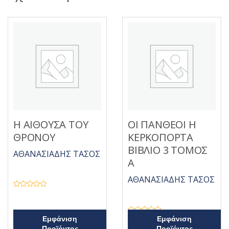
Η ΑΙΘΟΥΣΑ ΤΟΥ
ΟΙ ΠΑΝΘΕΟΙ Η
ΘΡΟΝΟΥ
ΚΕΡΚΟΠΟΡΤΑ
ΒΙΒΛΙΟ 3 ΤΟΜΟΣ
ΑΘΑΝΑΣΙΑΔΗΣ ΤΑΣΟΣ
Α
ΑΘΑΝΑΣΙΑΔΗΣ ΤΑΣΟΣ
Β
α
θ
μ
ο
Β
Εμφάνιση
Εμφάνιση
λ
α
Προϊόντος
Προϊόντος