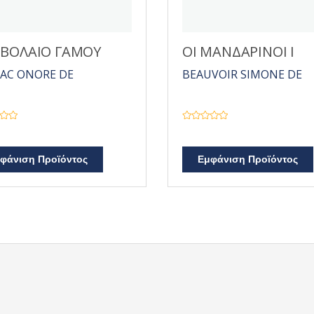
ΒΟΛΑΙΟ ΓΑΜΟΥ
ΟΙ ΜΑΝΔΑΡΙΝΟΙ Ι
AC ONORE DE
BEAUVOIR SIMONE DE
Β
α
θ
μ
φάνιση Προϊόντος
Εμφάνιση Προϊόντος
ο
λ
ο
γ
ή
θ
η
κ
ε
μ
ε
0
α
π
ό
5