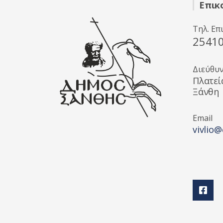
Επικ
Τηλ. Επ
2541
Διεύθυ
Πλατεί
Ξάνθη
Email
vivlio@