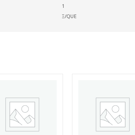
1
Ξ/QUE