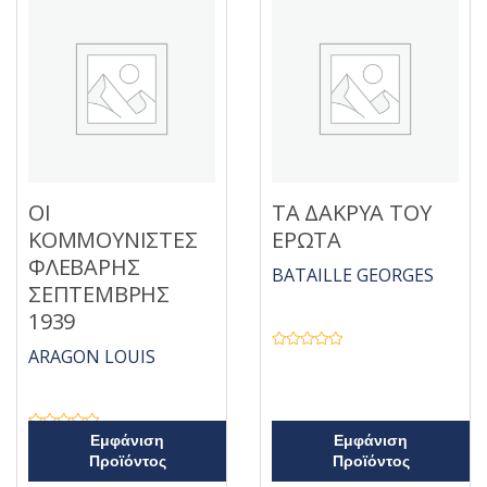
ΟΙ
ΤΑ ΔΑΚΡΥΑ ΤΟΥ
ΚΟΜΜΟΥΝΙΣΤΕΣ
ΕΡΩΤΑ
ΦΛΕΒΑΡΗΣ
BATAILLE GEORGES
ΣΕΠΤΕΜΒΡΗΣ
1939
ARAGON LOUIS
Β
α
θ
μ
ο
λ
ο
Β
Εμφάνιση
Εμφάνιση
γ
α
Προϊόντος
Προϊόντος
ή
θ
θ
μ