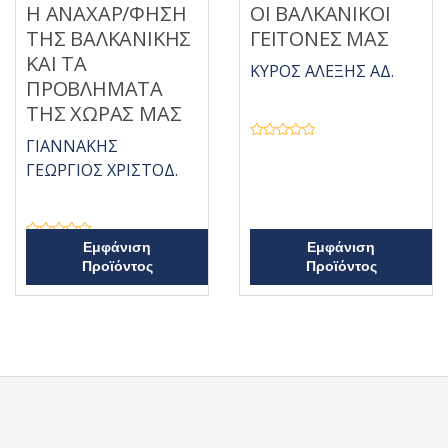
Η ΑΝΑΧΑΡ/ΦΗΣΗ
ΟΙ ΒΑΛΚΑΝΙΚΟΙ
ΤΗΣ ΒΑΛΚΑΝΙΚΗΣ
ΓΕΙΤΟΝΕΣ ΜΑΣ
ΚΑΙ ΤΑ
ΚΥΡΟΣ ΑΛΕΞΗΣ ΑΔ.
ΠΡΟΒΛΗΜΑΤΑ
ΤΗΣ ΧΩΡΑΣ ΜΑΣ
ΓΙΑΝΝΑΚΗΣ
Β
α
ΓΕΩΡΓΙΟΣ ΧΡΙΣΤΟΔ.
θ
μ
ο
λ
ο
γ
ή
Β
Εμφάνιση
Εμφάνιση
θ
α
Προϊόντος
Προϊόντος
η
θ
κ
μ
ε
ο
μ
λ
ε
ο
0
γ
α
ή
π
θ
ό
η
5
κ
ε
μ
ε
0
α