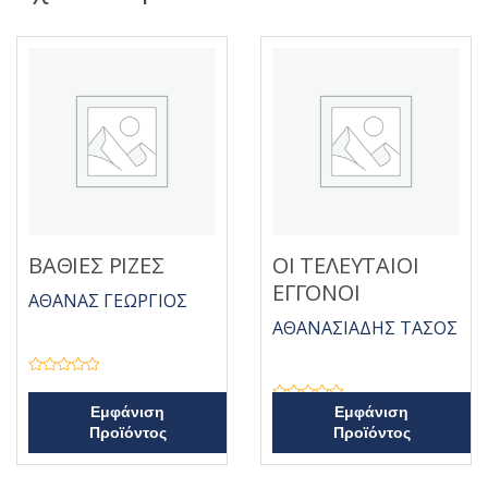
ΒΑΘΙΕΣ ΡΙΖΕΣ
ΟΙ ΤΕΛΕΥΤΑΙΟΙ
ΕΓΓΟΝΟΙ
ΑΘΑΝΑΣ ΓΕΩΡΓΙΟΣ
ΑΘΑΝΑΣΙΑΔΗΣ ΤΑΣΟΣ
Β
α
θ
Β
Εμφάνιση
Εμφάνιση
μ
α
Προϊόντος
Προϊόντος
ο
θ
λ
μ
ο
ο
γ
λ
ή