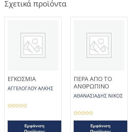
Σχετικά προϊόντα
ΕΓΚΟΣΜΙΑ
ΠΕΡΑ ΑΠΟ ΤΟ
ΑΝΘΡΩΠΙΝΟ
ΑΓΓΕΛΟΓΛΟΥ ΑΛΚΗΣ
ΑΘΑΝΑΣΙΑΔΗΣ ΝΙΚΟΣ
Β
α
θ
Β
μ
α
ο
θ
Εμφάνιση
Εμφάνιση
λ
μ
Προϊόντος
Προϊόντος
ο