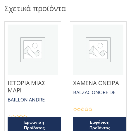
Σχετικά προϊόντα
ΙΣΤΟΡΙΑ ΜΙΑΣ
ΧΑΜΕΝΑ ΟΝΕΙΡΑ
ΜΑΡΙ
BALZAC ONORE DE
BAILLON ANDRE
Β
α
θ
Β
Εμφάνιση
Εμφάνιση
μ
α
Προϊόντος
Προϊόντος
ο
θ