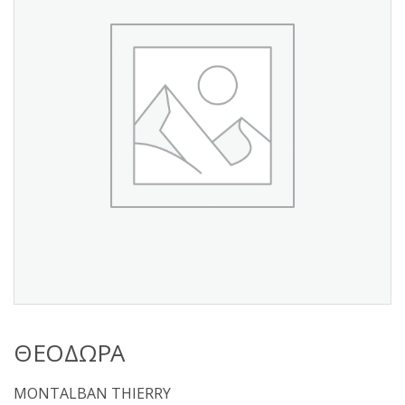
s
:
ΘΕΟΔΩΡΑ
MONTALBAN THIERRY