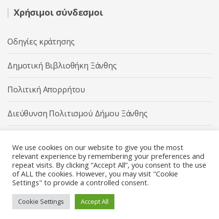
Χρήσιμοι σύνδεσμοι
Οδηγίες κράτησης
Δημοτική Βιβλιοθήκη Ξάνθης
Πολιτική Απορρήτου
Διεύθυνση Πολιτισμού Δήμου Ξάνθης
Δήμος Ξάνθης
We use cookies on our website to give you the most
relevant experience by remembering your preferences and
repeat visits. By clicking “Accept All”, you consent to the use
of ALL the cookies. However, you may visit "Cookie
Settings" to provide a controlled consent.
Διεύθυνση Πολιτισμού Δήμου Ξάνθης © 2025 All rights
Reserved.
Cookie Settings
Accept All
Κατασκευή ιστοσελίδας από την
Codebase
.