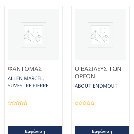
ΦΑΝΤΟΜΑΣ
Ο ΒΑΣΙΛΕΥΣ ΤΩΝ
ΟΡΕΩΝ
ALLEN MARCEL,
SUVESTRE PIERRE
ABOUT ENDMOUT
Β
Β
α
α
θ
θ
μ
μ
ο
ο
λ
λ
ο
ο
Εμφάνιση
Εμφάνιση
γ
γ