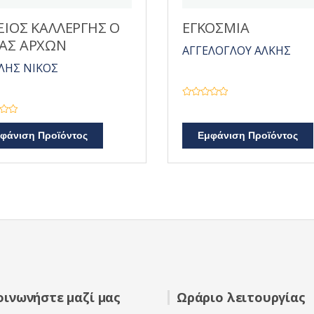
ΞΙΟΣ ΚΑΛΛΕΡΓΗΣ Ο
ΕΓΚΟΣΜΙΑ
ΑΣ ΑΡΧΩΝ
ΑΓΓΕΛΟΓΛΟΥ ΑΛΚΗΣ
ΛΗΣ ΝΙΚΟΣ
Β
α
θ
μ
φάνιση Προϊόντος
Εμφάνιση Προϊόντος
ο
λ
ο
γ
ή
θ
η
κ
ε
μ
ε
0
α
π
ό
5
οινωνήστε μαζί μας
Ωράριο λειτουργίας