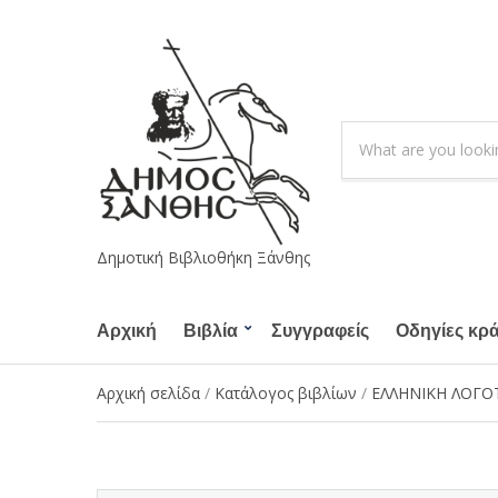
S
e
C
a
a
r
t
c
e
h
g
Δημοτική Βιβλιοθήκη Ξάνθης
p
o
r
r
o
Αρχική
Βιβλία
Συγγραφείς
y
Οδηγίες κρ
d
n
u
a
Αρχική σελίδα
/
Κατάλογος βιβλίων
/
ΕΛΛΗΝΙΚΗ ΛΟΓΟ
c
m
t
e
s
: