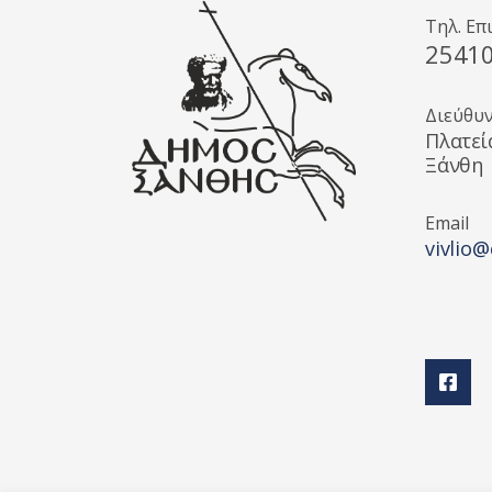
Τηλ. Επ
2541
Διεύθυ
Πλατεί
Ξάνθη
Email
vivlio@